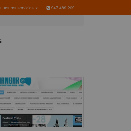
nuestros servicios
947 489 269
s
.