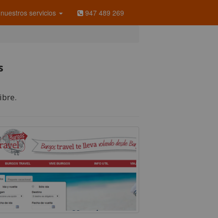
nuestros servicios
947 489 269
s
ibre.